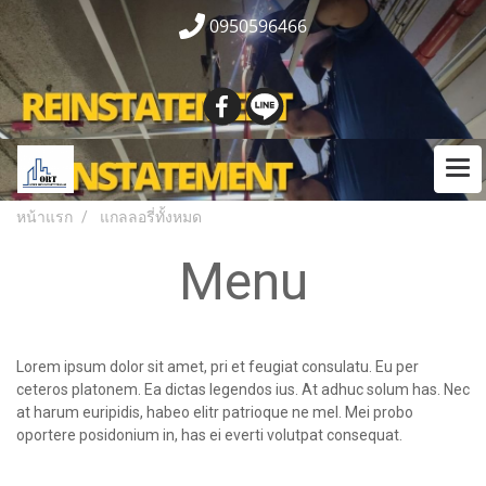
0950596466
หน้าแรก
แกลลอรี่ทั้งหมด
Menu
Lorem ipsum dolor sit amet, pri et feugiat consulatu. Eu per
ceteros platonem. Ea dictas legendos ius. At adhuc solum has. Nec
at harum euripidis, habeo elitr patrioque ne mel. Mei probo
oportere posidonium in, has ei everti volutpat consequat.