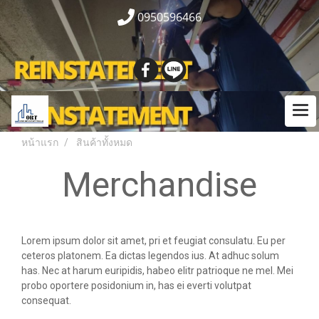
0950596466
หน้าแรก
สินค้าทั้งหมด
Merchandise
Lorem ipsum dolor sit amet, pri et feugiat consulatu. Eu per
ceteros platonem. Ea dictas legendos ius. At adhuc solum
has. Nec at harum euripidis, habeo elitr patrioque ne mel. Mei
probo oportere posidonium in, has ei everti volutpat
consequat.